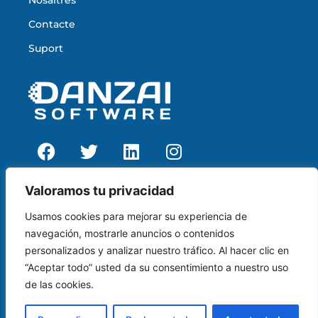
Contacte
Suport
contacto@danzai.es
Valoramos tu privacidad
Carrer de la Serra de Vall – Lloreda, 4
Usamos cookies para mejorar su experiencia de
17003, Girona
navegación, mostrarle anuncios o contenidos
+34 972 30 60 30
personalizados y analizar nuestro tráfico. Al hacer clic en
“Aceptar todo” usted da su consentimiento a nuestro uso
+34 91 129 09 07
de las cookies.